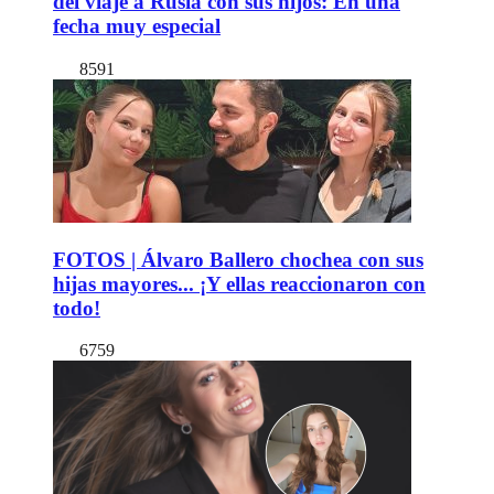
del viaje a Rusia con sus hijos: En una
fecha muy especial
8591
FOTOS | Álvaro Ballero chochea con sus
hijas mayores... ¡Y ellas reaccionaron con
todo!
6759