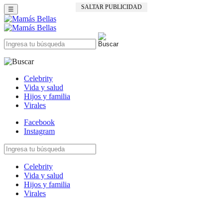
SALTAR PUBLICIDAD
☰
Celebrity
Vida y salud
Hijos y familia
Virales
Facebook
Instagram
Celebrity
Vida y salud
Hijos y familia
Virales