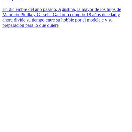
En diciembre del año pasado, Agustina, la mayor de los hijos de
Mauricio Pinilla y Gissella Gallardo cumplió 18 años de edad y
ahora divide su tiempo entre su hobbie por el modelaje y su
preparación para lo que quiere