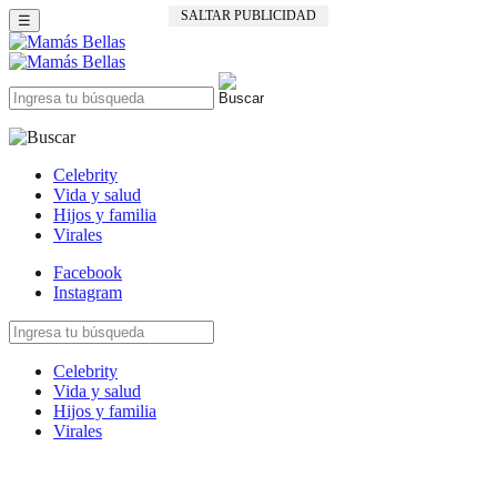
SALTAR PUBLICIDAD
☰
Celebrity
Vida y salud
Hijos y familia
Virales
Facebook
Instagram
Celebrity
Vida y salud
Hijos y familia
Virales