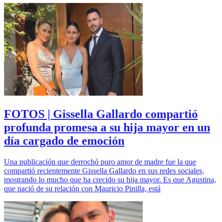
FOTOS | Gissella Gallardo compartió
profunda promesa a su hija mayor en un
día cargado de emoción
Una publicación que derrochó puro amor de madre fue la que
compartió recientemente Gissella Gallardo en sus redes sociales,
mostrando lo mucho que ha crecido su hija mayor. Es que Agustina,
que nació de su relación con Mauricio Pinilla, está