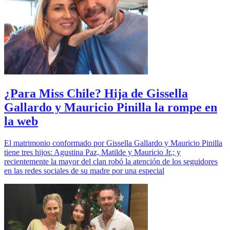
¿Para Miss Chile? Hija de Gissella
Gallardo y Mauricio Pinilla la rompe en
la web
El matrimonio conformado por Gissella Gallardo y Mauricio Pinilla
tiene tres hijos: Agustina Paz, Matilde y Mauricio Jr.; y
recientemente la mayor del clan robó la atención de los seguidores
en las redes sociales de su madre por una especial