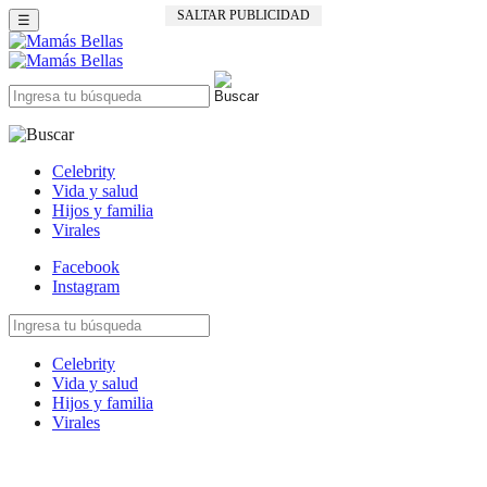
SALTAR PUBLICIDAD
☰
Celebrity
Vida y salud
Hijos y familia
Virales
Facebook
Instagram
Celebrity
Vida y salud
Hijos y familia
Virales