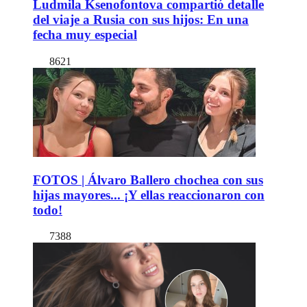
Ludmila Ksenofontova compartió detalle
del viaje a Rusia con sus hijos: En una
fecha muy especial
8621
FOTOS | Álvaro Ballero chochea con sus
hijas mayores... ¡Y ellas reaccionaron con
todo!
7388