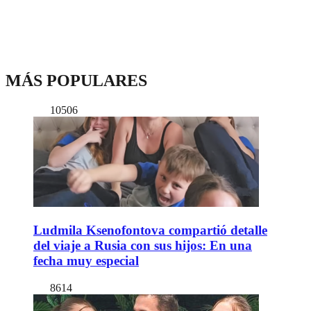
MÁS POPULARES
10506
Ludmila Ksenofontova compartió detalle
del viaje a Rusia con sus hijos: En una
fecha muy especial
8614