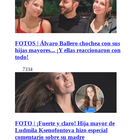
FOTOS | Álvaro Ballero chochea con sus
hijas mayores... ¡Y ellas reaccionaron con
todo!
7334
FOTO | ¡Fuerte y claro! Hija mayor de
Ludmila Ksenofontova hizo especial
comentario sobre su madre