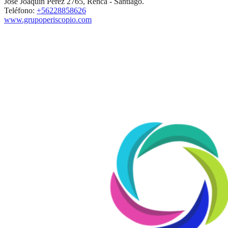
José Joaquín Pérez 2765, Renca - Santiago.
Teléfono:
+56228858626
www.grupoperiscopio.com