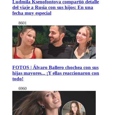
Ludmila Ksenofontova compartió detalle
del viaje a Rusia con sus hijos: En una
fecha muy especial
8601
FOTOS | Álvaro Ballero chochea con sus
hijas mayores... ¡Y ellas reaccionaron con
todo!
6960