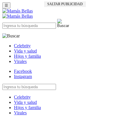
SALTAR PUBLICIDAD
☰
Celebrity
Vida y salud
Hijos y familia
Virales
Facebook
Instagram
Celebrity
Vida y salud
Hijos y familia
Virales