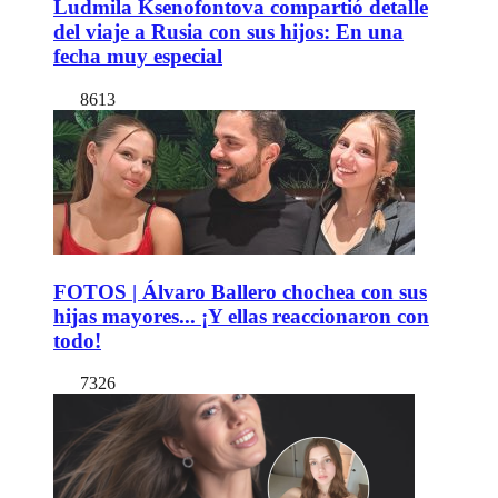
Ludmila Ksenofontova compartió detalle
del viaje a Rusia con sus hijos: En una
fecha muy especial
8613
FOTOS | Álvaro Ballero chochea con sus
hijas mayores... ¡Y ellas reaccionaron con
todo!
7326