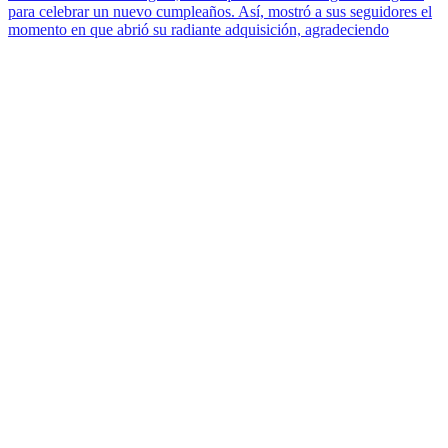
para celebrar un nuevo cumpleaños. Así, mostró a sus seguidores el
momento en que abrió su radiante adquisición, agradeciendo