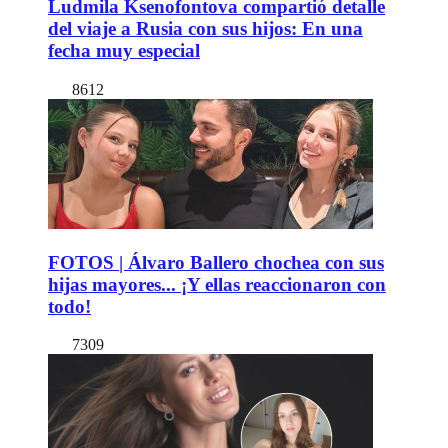
Ludmila Ksenofontova compartió detalle
del viaje a Rusia con sus hijos: En una
fecha muy especial
8612
FOTOS | Álvaro Ballero chochea con sus
hijas mayores... ¡Y ellas reaccionaron con
todo!
7309