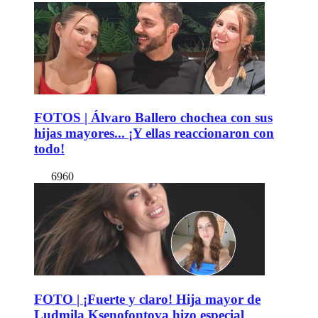
FOTOS | Álvaro Ballero chochea con sus
hijas mayores... ¡Y ellas reaccionaron con
todo!
6960
FOTO | ¡Fuerte y claro! Hija mayor de
Ludmila Ksenofontova hizo especial