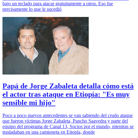
bajo un teclado para atacar gratuitamente a otros. Eso fue
precisamente lo que le sucedió
Papá de Jorge Zabaleta detalla cómo está
el actor tras ataque en Etiopía: "Es muy
sensible mi hijo"
Poco a poco nuevos antecedentes se van sabiendo del crudo ataque
que fueron víctimas Jorge Zabaleta, Pancho Saavedra y parte del
equipo del programa de Canal 13, Socios por el mundo, mientras se
trasladaban en una camioneta en Etiopía, donde