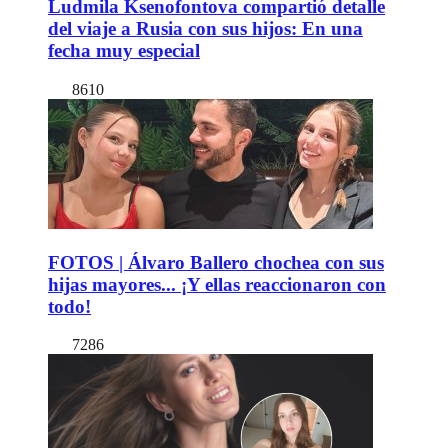
Ludmila Ksenofontova compartió detalle
del viaje a Rusia con sus hijos: En una
fecha muy especial
8610
FOTOS | Álvaro Ballero chochea con sus
hijas mayores... ¡Y ellas reaccionaron con
todo!
7286