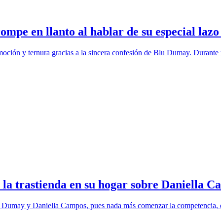
rompe en llanto al hablar de su especial la
oción y ternura gracias a la sincera confesión de Blu Dumay. Durante un
a trastienda en su hogar sobre Daniella C
lu Dumay y Daniella Campos, pues nada más comenzar la competencia, e