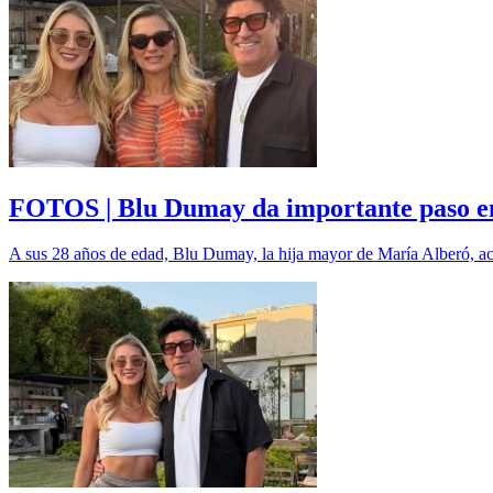
FOTOS | Blu Dumay da importante paso en
A sus 28 años de edad, Blu Dumay, la hija mayor de María Alberó, acap