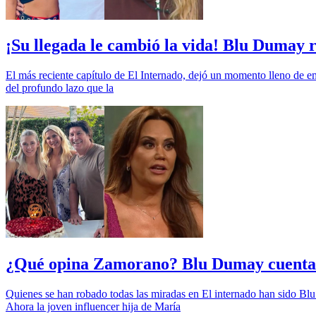
¡Su llegada le cambió la vida! Blu Dumay 
El más reciente capítulo de El Internado, dejó un momento lleno de em
del profundo lazo que la
¿Qué opina Zamorano? Blu Dumay cuenta l
Quienes se han robado todas las miradas en El internado han sido B
Ahora la joven influencer hija de María