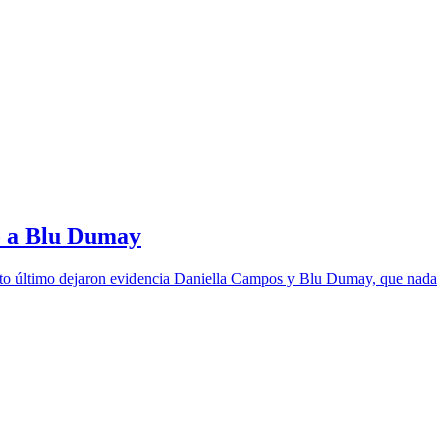
o a Blu Dumay
 esto último dejaron evidencia Daniella Campos y Blu Dumay, que nada