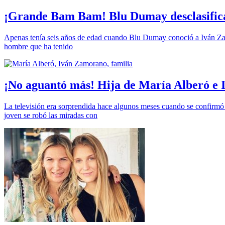
¡Grande Bam Bam! Blu Dumay desclasifica 
Apenas tenía seis años de edad cuando Blu Dumay conoció a Iván Zamo
hombre que ha tenido
¡No aguantó más! Hija de María Alberó e 
La televisión era sorprendida hace algunos meses cuando se confirmó l
joven se robó las miradas con