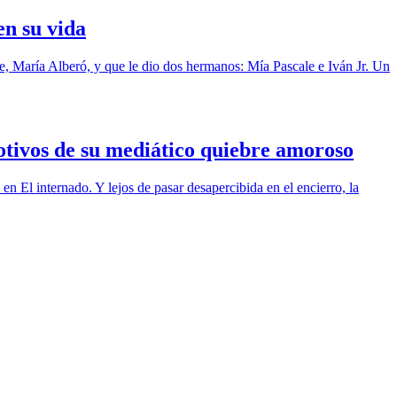
n su vida
, María Alberó, y que le dio dos hermanos: Mía Pascale e Iván Jr. Un
tivos de su mediático quiebre amoroso
 El internado. Y lejos de pasar desapercibida en el encierro, la