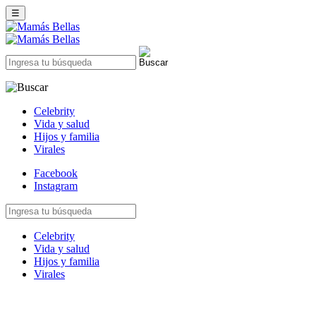
☰
Celebrity
Vida y salud
Hijos y familia
Virales
Facebook
Instagram
Celebrity
Vida y salud
Hijos y familia
Virales