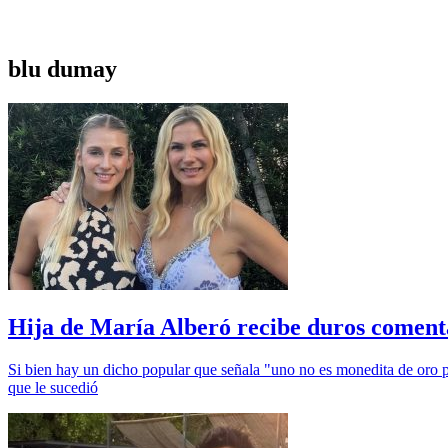
blu dumay
Hija de María Alberó recibe duros comentar
Si bien hay un dicho popular que señala "uno no es monedita de oro pa
que le sucedió