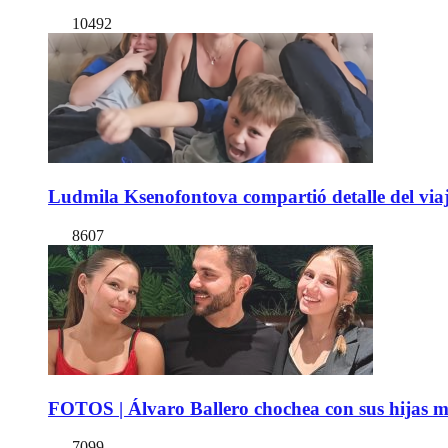
10492
Ludmila Ksenofontova compartió detalle del viaj
8607
FOTOS | Álvaro Ballero chochea con sus hijas ma
7099