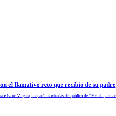
ión el llamativo reto que recibió de su padre
eta e Ivette Vergara, acaparó las miradas del público de TV+ al aparec