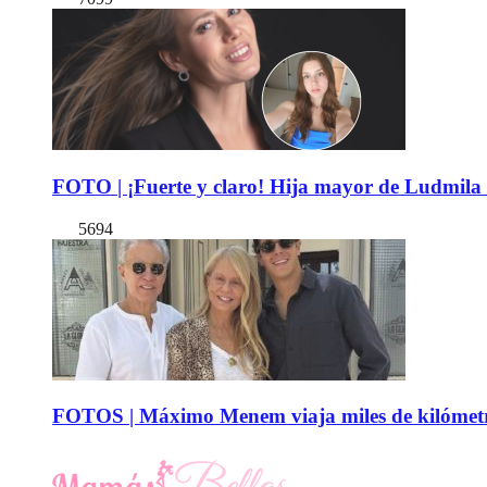
FOTO | ¡Fuerte y claro! Hija mayor de Ludmila 
5694
FOTOS | Máximo Menem viaja miles de kilómetro