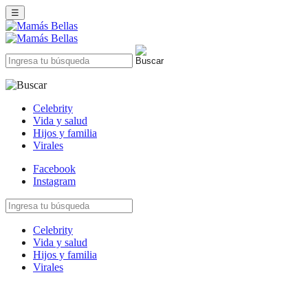
☰
Celebrity
Vida y salud
Hijos y familia
Virales
Facebook
Instagram
Celebrity
Vida y salud
Hijos y familia
Virales