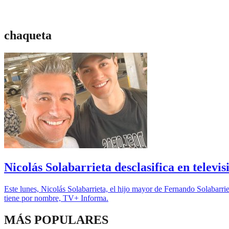
chaqueta
Nicolás Solabarrieta desclasifica en televis
Este lunes, Nicolás Solabarrieta, el hijo mayor de Fernando Solabarri
tiene por nombre, TV+ Informa.
MÁS POPULARES