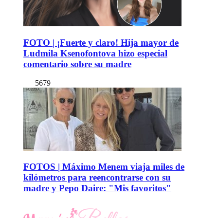
FOTO | ¡Fuerte y claro! Hija mayor de
Ludmila Ksenofontova hizo especial
comentario sobre su madre
5679
FOTOS | Máximo Menem viaja miles de
kilómetros para reencontrarse con su
madre y Pepo Daire: "Mis favoritos"