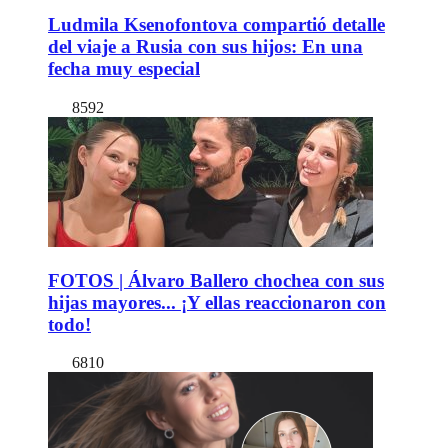
Ludmila Ksenofontova compartió detalle
del viaje a Rusia con sus hijos: En una
fecha muy especial
8592
FOTOS | Álvaro Ballero chochea con sus
hijas mayores... ¡Y ellas reaccionaron con
todo!
6810