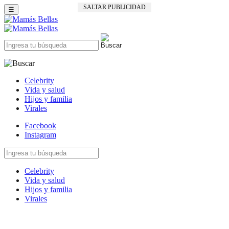
SALTAR PUBLICIDAD
☰
Celebrity
Vida y salud
Hijos y familia
Virales
Facebook
Instagram
Celebrity
Vida y salud
Hijos y familia
Virales