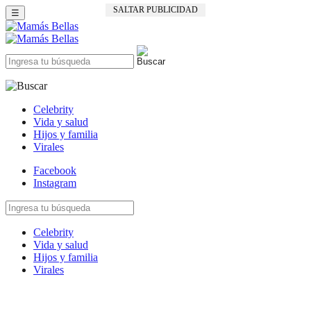
SALTAR PUBLICIDAD
☰
Celebrity
Vida y salud
Hijos y familia
Virales
Facebook
Instagram
Celebrity
Vida y salud
Hijos y familia
Virales