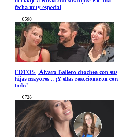
del viaje a Rusia con sus hijos: En una
fecha muy especial
8590
FOTOS | Álvaro Ballero chochea con sus
hijas mayores... ¡Y ellas reaccionaron con
todo!
6726