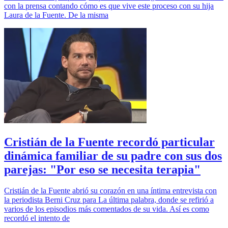
con la prensa contando cómo es que vive este proceso con su hija
Laura de la Fuente. De la misma
Cristián de la Fuente recordó particular
dinámica familiar de su padre con sus dos
parejas: "Por eso se necesita terapia"
Cristián de la Fuente abrió su corazón en una íntima entrevista con
la periodista Berni Cruz para La última palabra, donde se refirió a
varios de los episodios más comentados de su vida. Así es como
recordó el intento de