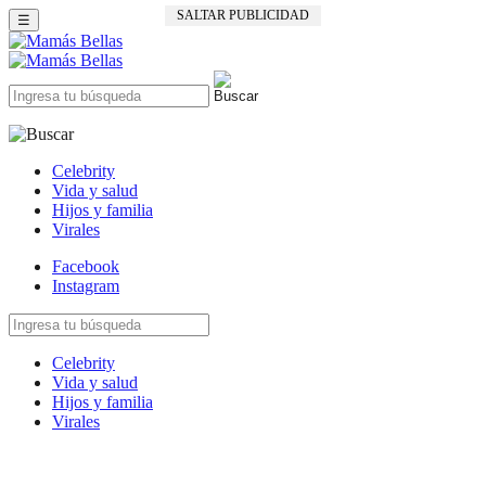
SALTAR PUBLICIDAD
☰
Celebrity
Vida y salud
Hijos y familia
Virales
Facebook
Instagram
Celebrity
Vida y salud
Hijos y familia
Virales