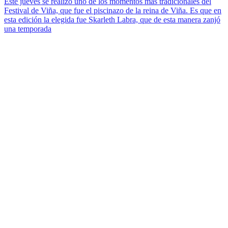
Este jueves se realizó uno de los momentos más tradicionales del
Festival de Viña, que fue el piscinazo de la reina de Viña. Es que en
esta edición la elegida fue Skarleth Labra, que de esta manera zanjó
una temporada