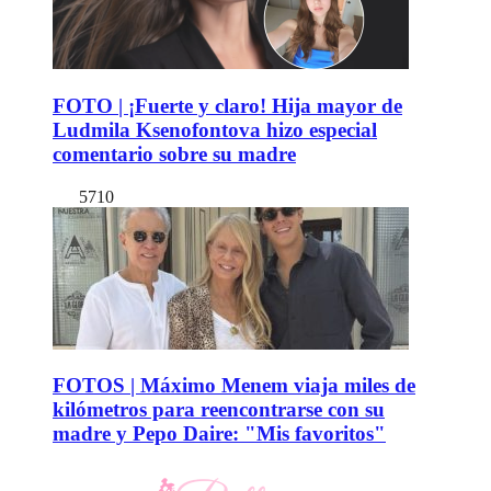
FOTO | ¡Fuerte y claro! Hija mayor de
Ludmila Ksenofontova hizo especial
comentario sobre su madre
5710
FOTOS | Máximo Menem viaja miles de
kilómetros para reencontrarse con su
madre y Pepo Daire: "Mis favoritos"