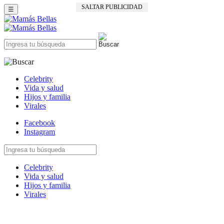
SALTAR PUBLICIDAD
☰
Celebrity
Vida y salud
Hijos y familia
Virales
Facebook
Instagram
Celebrity
Vida y salud
Hijos y familia
Virales