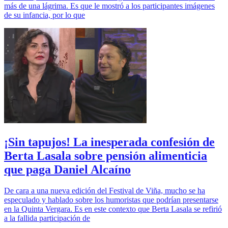
más de una lágrima. Es que le mostró a los participantes imágenes
de su infancia, por lo que
¡Sin tapujos! La inesperada confesión de
Berta Lasala sobre pensión alimenticia
que paga Daniel Alcaíno
De cara a una nueva edición del Festival de Viña, mucho se ha
especulado y hablado sobre los humoristas que podrían presentarse
en la Quinta Vergara. Es en este contexto que Berta Lasala se refirió
a la fallida participación de