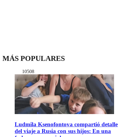
MÁS POPULARES
10508
Ludmila Ksenofontova compartió detalle
del viaje a Rusia con sus hijos: En una