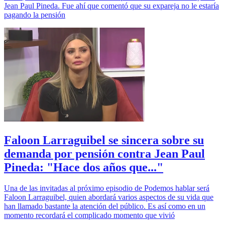
Jean Paul Pineda. Fue ahí que comentó que su expareja no le estaría
pagando la pensión
Faloon Larraguibel se sincera sobre su
demanda por pensión contra Jean Paul
Pineda: "Hace dos años que..."
Una de las invitadas al próximo episodio de Podemos hablar será
Faloon Larraguibel, quien abordará varios aspectos de su vida que
han llamado bastante la atención del público. Es así como en un
momento recordará el complicado momento que vivió