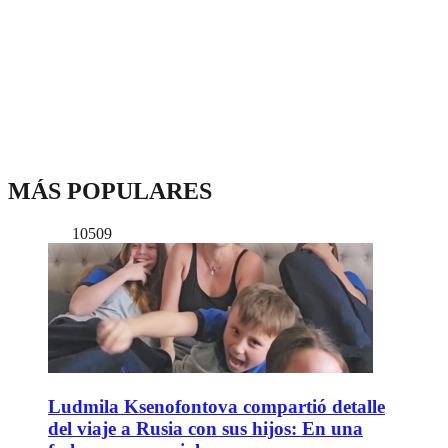
MÁS POPULARES
10509
Ludmila Ksenofontova compartió detalle
del viaje a Rusia con sus hijos: En una