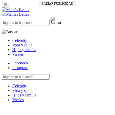
SALTAR PUBLICIDAD
☰
Celebrity
Vida y salud
Hijos y familia
Virales
Facebook
Instagram
Celebrity
Vida y salud
Hijos y familia
Virales