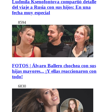
Ludmila Ksenofontova compartió detalle
del viaje a Rusia con sus hijos: En una
fecha muy especial
8594
FOTOS | Álvaro Ballero chochea con sus
hijas mayores... ¡Y ellas reaccionaron con
todo!
6830