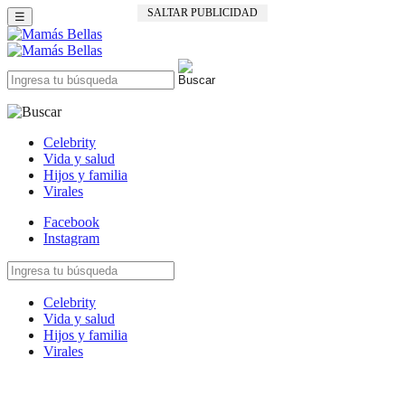
SALTAR PUBLICIDAD
☰
Celebrity
Vida y salud
Hijos y familia
Virales
Facebook
Instagram
Celebrity
Vida y salud
Hijos y familia
Virales