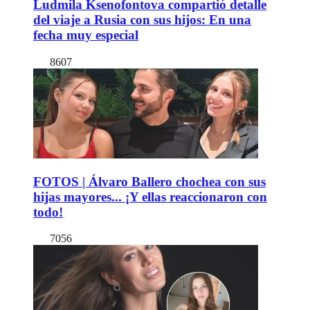
Ludmila Ksenofontova compartió detalle
del viaje a Rusia con sus hijos: En una
fecha muy especial
8607
FOTOS | Álvaro Ballero chochea con sus
hijas mayores... ¡Y ellas reaccionaron con
todo!
7056