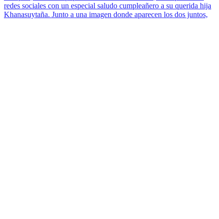
redes sociales con un especial saludo cumpleañero a su querida hija
Khanasuytaña. Junto a una imagen donde aparecen los dos juntos,