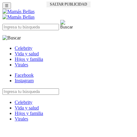
SALTAR PUBLICIDAD
☰
Celebrity
Vida y salud
Hijos y familia
Virales
Facebook
Instagram
Celebrity
Vida y salud
Hijos y familia
Virales