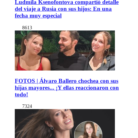
Ludmila Ksenofontova compartió detalle
del viaje a Rusia con sus hijos: En una
fecha muy especial
8613
FOTOS | Álvaro Ballero chochea con sus
hijas mayores... ¡Y ellas reaccionaron con
todo!
7324