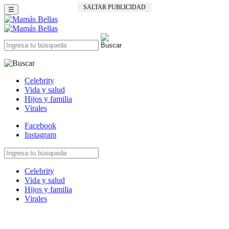
SALTAR PUBLICIDAD
☰
Celebrity
Vida y salud
Hijos y familia
Virales
Facebook
Instagram
Celebrity
Vida y salud
Hijos y familia
Virales