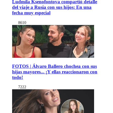
Ludmila Ksenofontova compartió detalle
del viaje a Rusia con sus hijos: En una
fecha muy especial
8610
FOTOS | Álvaro Ballero chochea con sus
hijas mayores... ¡Y ellas reaccionaron con
todo!
7222