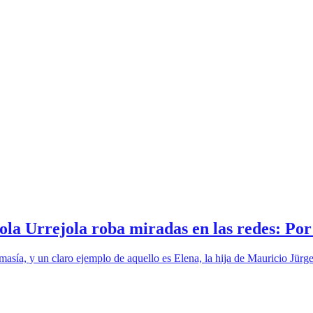
la Urrejola roba miradas en las redes: Po
sía, y un claro ejemplo de aquello es Elena, la hija de Mauricio Jürge