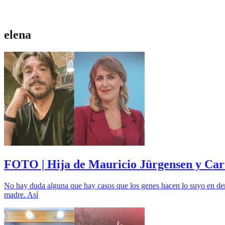
elena
FOTO | Hija de Mauricio Jürgensen y Caro
No hay duda alguna que hay casos que los genes hacen lo suyo en dema
madre. Así