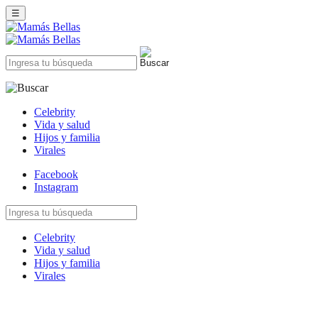
☰
Celebrity
Vida y salud
Hijos y familia
Virales
Facebook
Instagram
Celebrity
Vida y salud
Hijos y familia
Virales