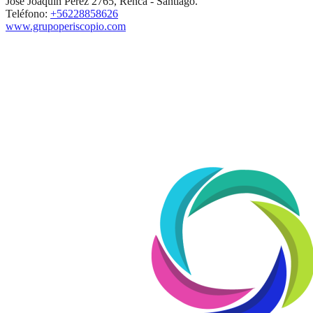
José Joaquín Pérez 2765, Renca - Santiago.
Teléfono:
+56228858626
www.grupoperiscopio.com