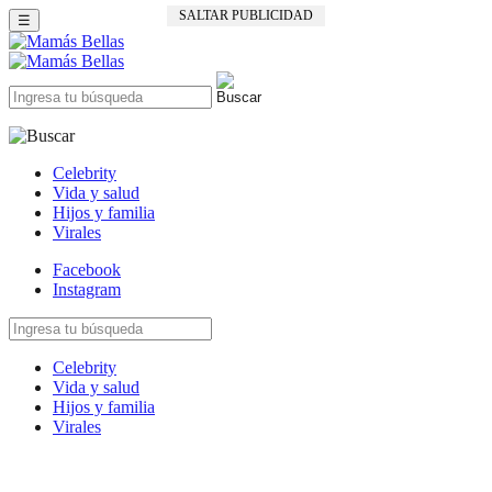
SALTAR PUBLICIDAD
☰
Celebrity
Vida y salud
Hijos y familia
Virales
Facebook
Instagram
Celebrity
Vida y salud
Hijos y familia
Virales