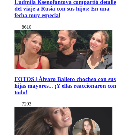
Ludmila Ksenofontova compartió detalle
del viaje a Rusia con sus hijos: En una
fecha muy especial
8610
FOTOS | Álvaro Ballero chochea con sus
hijas mayores... ¡Y ellas reaccionaron con
todo!
7293