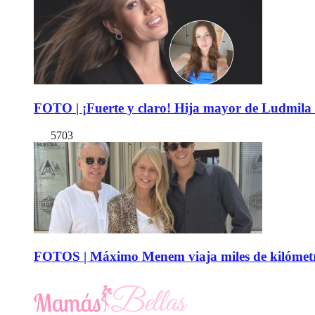
FOTO | ¡Fuerte y claro! Hija mayor de Ludmila 
5703
FOTOS | Máximo Menem viaja miles de kilómetro