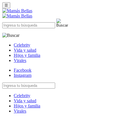
☰
Celebrity
Vida y salud
Hijos y familia
Virales
Facebook
Instagram
Celebrity
Vida y salud
Hijos y familia
Virales