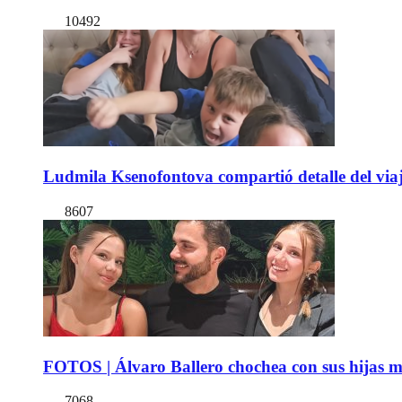
10492
Ludmila Ksenofontova compartió detalle del viaj
8607
FOTOS | Álvaro Ballero chochea con sus hijas ma
7068