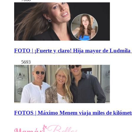
FOTO | ¡Fuerte y claro! Hija mayor de Ludmila 
5693
FOTOS | Máximo Menem viaja miles de kilómetro