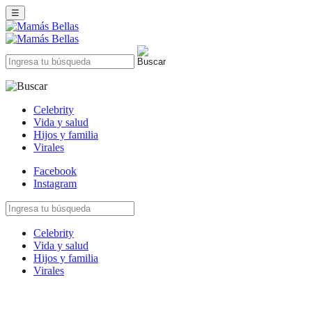
☰
Celebrity
Vida y salud
Hijos y familia
Virales
Facebook
Instagram
Celebrity
Vida y salud
Hijos y familia
Virales