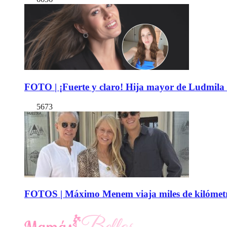
FOTO | ¡Fuerte y claro! Hija mayor de Ludmila 
5673
FOTOS | Máximo Menem viaja miles de kilómetro