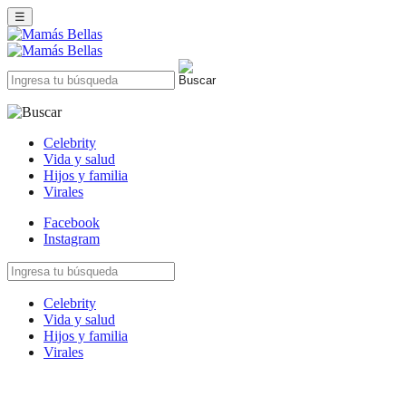
☰
Celebrity
Vida y salud
Hijos y familia
Virales
Facebook
Instagram
Celebrity
Vida y salud
Hijos y familia
Virales