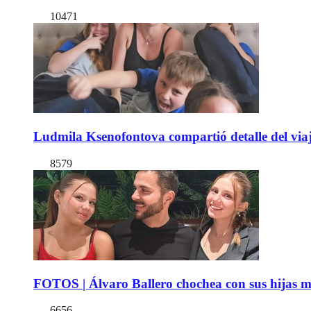
10471
Ludmila Ksenofontova compartió detalle del viaj
8579
FOTOS | Álvaro Ballero chochea con sus hijas ma
6656