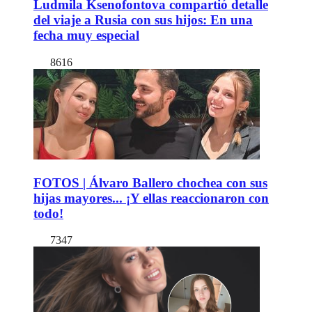
Ludmila Ksenofontova compartió detalle
del viaje a Rusia con sus hijos: En una
fecha muy especial
8616
FOTOS | Álvaro Ballero chochea con sus
hijas mayores... ¡Y ellas reaccionaron con
todo!
7347