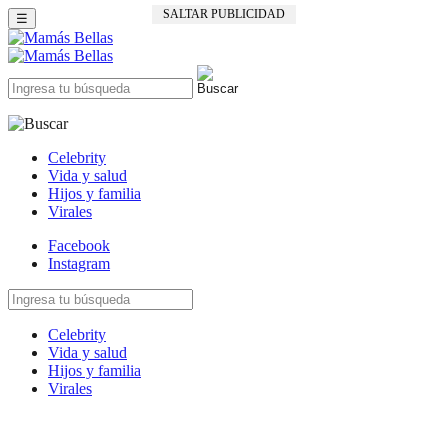
SALTAR PUBLICIDAD
☰
Celebrity
Vida y salud
Hijos y familia
Virales
Facebook
Instagram
Celebrity
Vida y salud
Hijos y familia
Virales