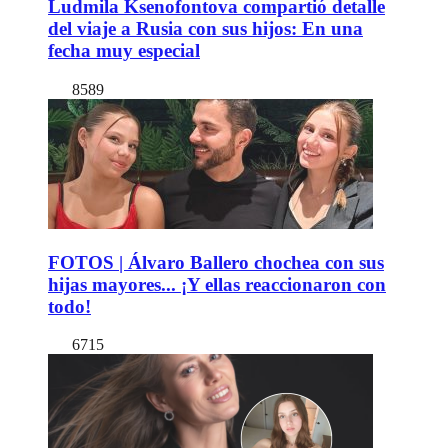
Ludmila Ksenofontova compartió detalle
del viaje a Rusia con sus hijos: En una
fecha muy especial
8589
FOTOS | Álvaro Ballero chochea con sus
hijas mayores... ¡Y ellas reaccionaron con
todo!
6715