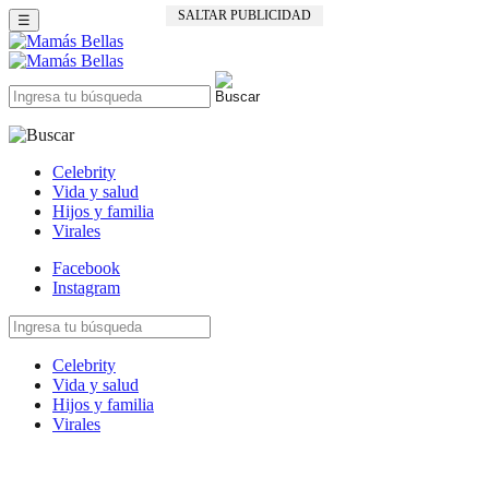
SALTAR PUBLICIDAD
☰
Celebrity
Vida y salud
Hijos y familia
Virales
Facebook
Instagram
Celebrity
Vida y salud
Hijos y familia
Virales