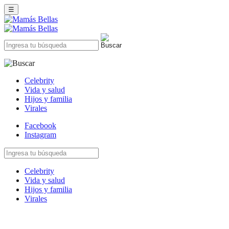
☰
Celebrity
Vida y salud
Hijos y familia
Virales
Facebook
Instagram
Celebrity
Vida y salud
Hijos y familia
Virales