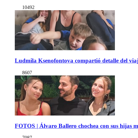
10492
Ludmila Ksenofontova compartió detalle del viaj
8607
FOTOS | Álvaro Ballero chochea con sus hijas ma
7087