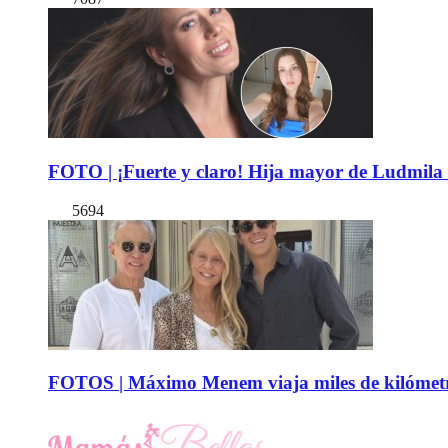
FOTO | ¡Fuerte y claro! Hija mayor de Ludmila 
5694
FOTOS | Máximo Menem viaja miles de kilómetro