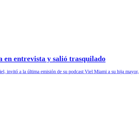
a en entrevista y salió trasquilado
l, invitó a la última emisión de su podcast Viel Miami a su hija mayor