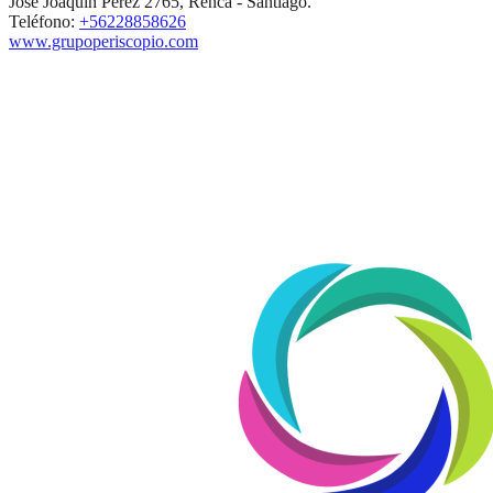
José Joaquín Pérez 2765, Renca - Santiago.
Teléfono:
+56228858626
www.grupoperiscopio.com