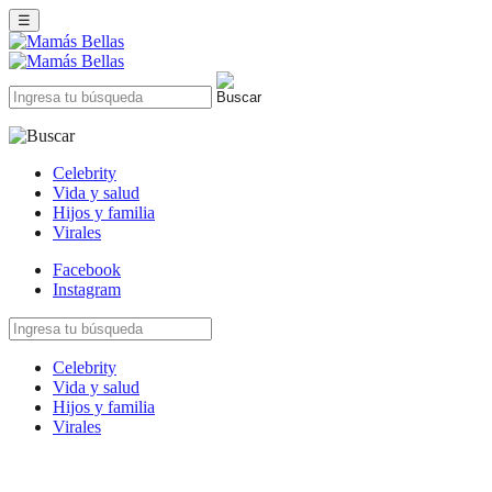
☰
Celebrity
Vida y salud
Hijos y familia
Virales
Facebook
Instagram
Celebrity
Vida y salud
Hijos y familia
Virales