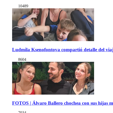
10489
Ludmila Ksenofontova compartió detalle del viaj
8604
FOTOS | Álvaro Ballero chochea con sus hijas ma
7034