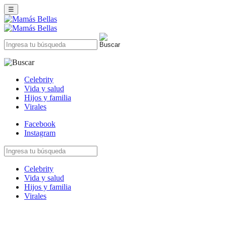
☰
Celebrity
Vida y salud
Hijos y familia
Virales
Facebook
Instagram
Celebrity
Vida y salud
Hijos y familia
Virales