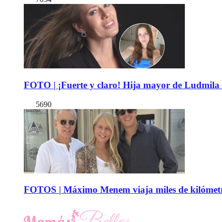
FOTO | ¡Fuerte y claro! Hija mayor de Ludmila 
5690
FOTOS | Máximo Menem viaja miles de kilómetro