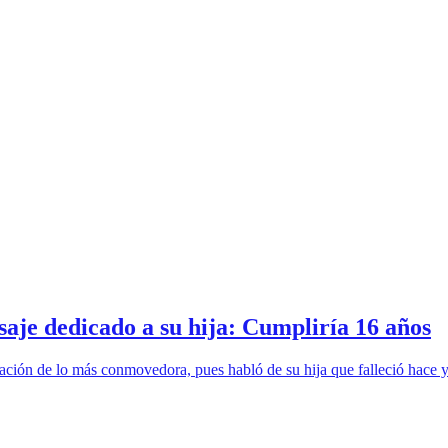
aje dedicado a su hija: Cumpliría 16 años
ación de lo más conmovedora, pues habló de su hija que falleció hace y