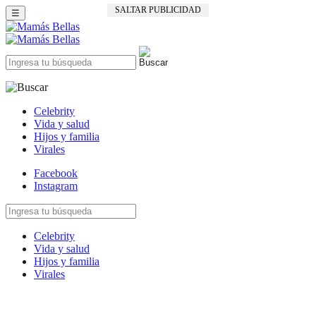
SALTAR PUBLICIDAD
☰
Celebrity
Vida y salud
Hijos y familia
Virales
Facebook
Instagram
Celebrity
Vida y salud
Hijos y familia
Virales