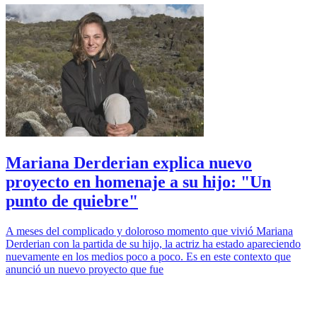
Mariana Derderian explica nuevo
proyecto en homenaje a su hijo: "Un
punto de quiebre"
A meses del complicado y doloroso momento que vivió Mariana
Derderian con la partida de su hijo, la actriz ha estado apareciendo
nuevamente en los medios poco a poco. Es en este contexto que
anunció un nuevo proyecto que fue