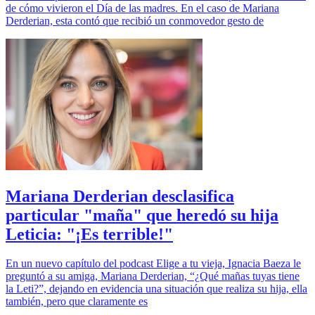
de cómo vivieron el Día de las madres. En el caso de Mariana
Derderian, esta contó que recibió un conmovedor gesto de
Mariana Derderian desclasifica
particular "maña" que heredó su hija
Leticia: "¡Es terrible!"
En un nuevo capítulo del podcast Elige a tu vieja, Ignacia Baeza le
preguntó a su amiga, Mariana Derderian, “¿Qué mañas tuyas tiene
la Leti?”, dejando en evidencia una situación que realiza su hija, ella
también, pero que claramente es