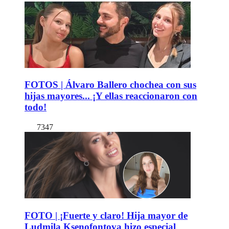
FOTOS | Álvaro Ballero chochea con sus
hijas mayores... ¡Y ellas reaccionaron con
todo!
7347
FOTO | ¡Fuerte y claro! Hija mayor de
Ludmila Ksenofontova hizo especial