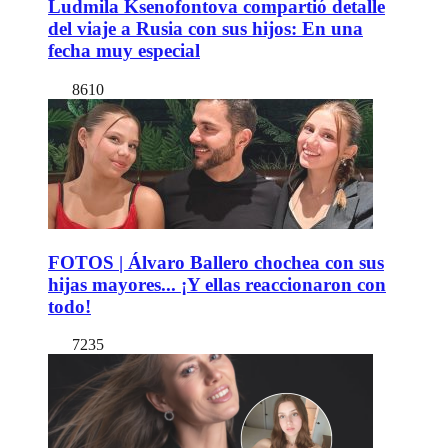
Ludmila Ksenofontova compartió detalle
del viaje a Rusia con sus hijos: En una
fecha muy especial
8610
FOTOS | Álvaro Ballero chochea con sus
hijas mayores... ¡Y ellas reaccionaron con
todo!
7235