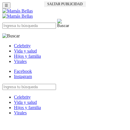
SALTAR PUBLICIDAD
☰
Celebrity
Vida y salud
Hijos y familia
Virales
Facebook
Instagram
Celebrity
Vida y salud
Hijos y familia
Virales