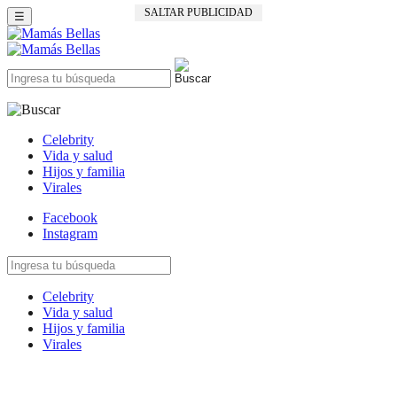
SALTAR PUBLICIDAD
☰
Celebrity
Vida y salud
Hijos y familia
Virales
Facebook
Instagram
Celebrity
Vida y salud
Hijos y familia
Virales