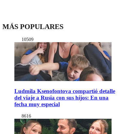
MÁS POPULARES
10509
Ludmila Ksenofontova compartió detalle
del viaje a Rusia con sus hijos: En una
fecha muy especial
8616