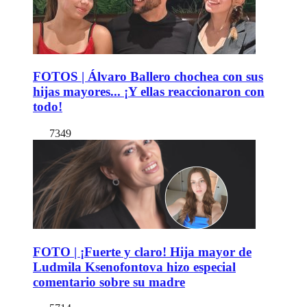
FOTOS | Álvaro Ballero chochea con sus
hijas mayores... ¡Y ellas reaccionaron con
todo!
7349
FOTO | ¡Fuerte y claro! Hija mayor de
Ludmila Ksenofontova hizo especial
comentario sobre su madre