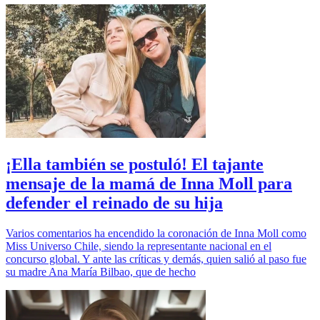
¡Ella también se postuló! El tajante
mensaje de la mamá de Inna Moll para
defender el reinado de su hija
Varios comentarios ha encendido la coronación de Inna Moll como
Miss Universo Chile, siendo la representante nacional en el
concurso global. Y ante las críticas y demás, quien salió al paso fue
su madre Ana María Bilbao, que de hecho