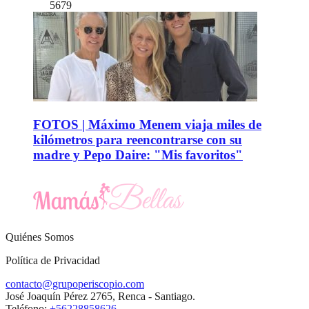
5679
FOTOS | Máximo Menem viaja miles de
kilómetros para reencontrarse con su
madre y Pepo Daire: "Mis favoritos"
Quiénes Somos
Política de Privacidad
contacto@grupoperiscopio.com
José Joaquín Pérez 2765, Renca - Santiago.
Teléfono:
+56228858626