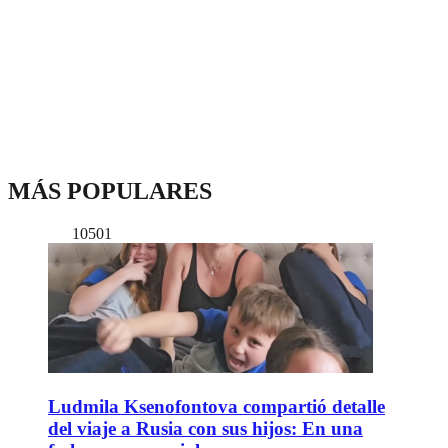
MÁS POPULARES
10501
Ludmila Ksenofontova compartió detalle
del viaje a Rusia con sus hijos: En una