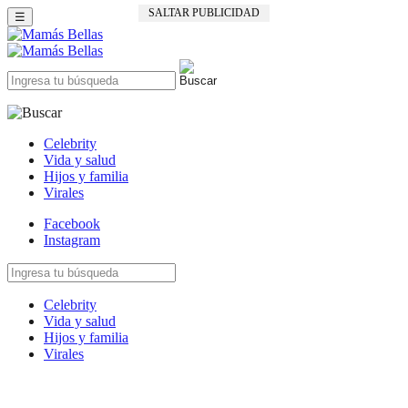
SALTAR PUBLICIDAD
☰
Celebrity
Vida y salud
Hijos y familia
Virales
Facebook
Instagram
Celebrity
Vida y salud
Hijos y familia
Virales