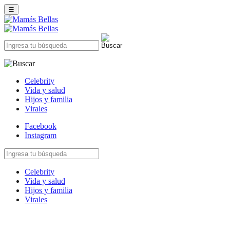
☰
Celebrity
Vida y salud
Hijos y familia
Virales
Facebook
Instagram
Celebrity
Vida y salud
Hijos y familia
Virales