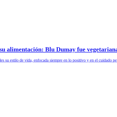
 su alimentación: Blu Dumay fue vegetarian
es su estilo de vida, enfocada siempre en lo positivo y en el cuidado 