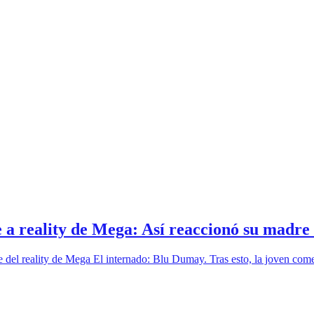
 a reality de Mega: Así reaccionó su madr
 del reality de Mega El internado: Blu Dumay. Tras esto, la joven comen