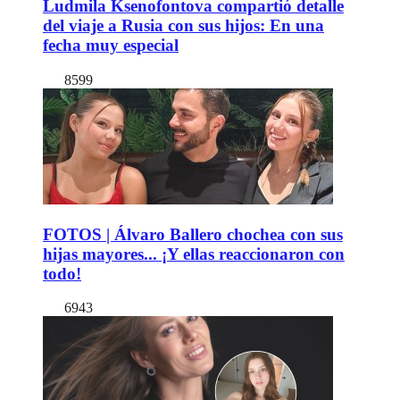
Ludmila Ksenofontova compartió detalle
del viaje a Rusia con sus hijos: En una
fecha muy especial
8599
FOTOS | Álvaro Ballero chochea con sus
hijas mayores... ¡Y ellas reaccionaron con
todo!
6943