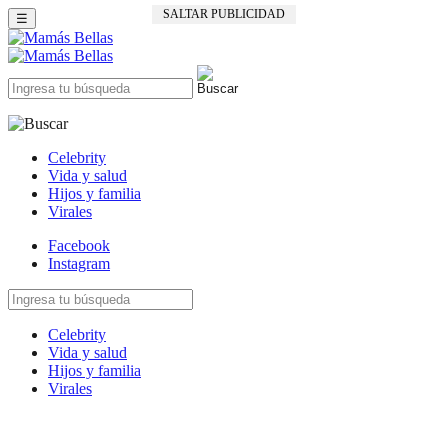
SALTAR PUBLICIDAD
☰
Celebrity
Vida y salud
Hijos y familia
Virales
Facebook
Instagram
Celebrity
Vida y salud
Hijos y familia
Virales