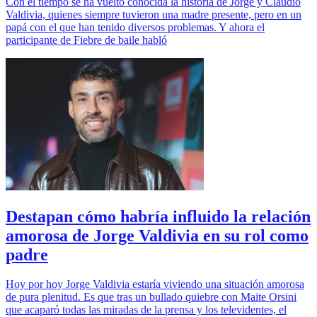
Con el tiempo se ha vuelto conocida la historia de Jorge y Claudio
Valdivia, quienes siempre tuvieron una madre presente, pero en un
papá con el que han tenido diversos problemas. Y ahora el
participante de Fiebre de baile habló
Destapan cómo habría influido la relación
amorosa de Jorge Valdivia en su rol como
padre
Hoy por hoy Jorge Valdivia estaría viviendo una situación amorosa
de pura plenitud. Es que tras un bullado quiebre con Maite Orsini
que acaparó todas las miradas de la prensa y los televidentes, el