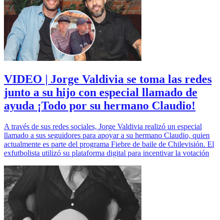
VIDEO | Jorge Valdivia se toma las redes
junto a su hijo con especial llamado de
ayuda ¡Todo por su hermano Claudio!
A través de sus redes sociales, Jorge Valdivia realizó un especial
llamado a sus seguidores para apoyar a su hermano Claudio, quien
actualmente es parte del programa Fiebre de baile de Chilevisión. El
exfutbolista utilizó su plataforma digital para incentivar la votación