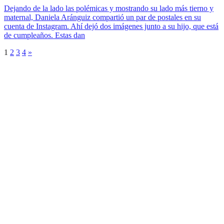
Dejando de la lado las polémicas y mostrando su lado más tierno y
maternal, Daniela Aránguiz compartió un par de postales en su
cuenta de Instagram. Ahí dejó dos imágenes junto a su hijo, que está
de cumpleaños. Estas dan
1
2
3
4
»