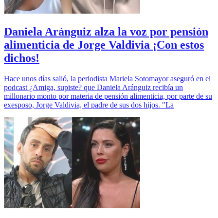
Daniela Aránguiz alza la voz por pensión
alimenticia de Jorge Valdivia ¡Con estos
dichos!
Hace unos días salió, la periodista Mariela Sotomayor aseguró en el
podcast ¿Amiga, supiste? que Daniela Aránguiz recibía un
millonario monto por materia de pensión alimenticia, por parte de su
exesposo, Jorge Valdivia, el padre de sus dos hijos. "La