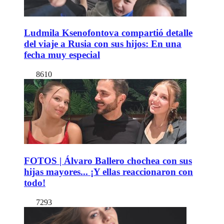
Ludmila Ksenofontova compartió detalle
del viaje a Rusia con sus hijos: En una
fecha muy especial
8610
FOTOS | Álvaro Ballero chochea con sus
hijas mayores... ¡Y ellas reaccionaron con
todo!
7293