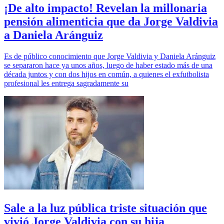
¡De alto impacto! Revelan la millonaria
pensión alimenticia que da Jorge Valdivia
a Daniela Aránguiz
Es de público conocimiento que Jorge Valdivia y Daniela Aránguiz
se separaron hace ya unos años, luego de haber estado más de una
década juntos y con dos hijos en común, a quienes el exfutbolista
profesional les entrega sagradamente su
Sale a la luz pública triste situación que
vivió Jorge Valdivia con su hija