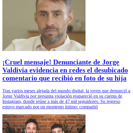
¡Cruel mensaje! Denunciante de Jorge
Valdivia evidencia en redes el desubicado
comentario que recibió en foto de su hija
Tras varios meses alejada del mundo digital, la joven que denunció a
Jorge Valdivia por presunta violación reapareció en su cuenta de
Instagram, donde reúne a más de 47 mil seguidores. Su regreso
estuvo marcado por un momento íntimo: compartió