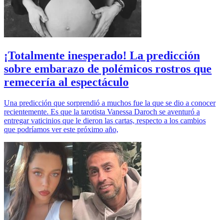
¡Totalmente inesperado! La predicción
sobre embarazo de polémicos rostros que
remecería al espectáculo
Una predicción que sorprendió a muchos fue la que se dio a conocer
recientemente. Es que la tarotista Vanessa Daroch se aventuró a
entregar vaticinios que le dieron las cartas, respecto a los cambios
que podríamos ver este próximo año,