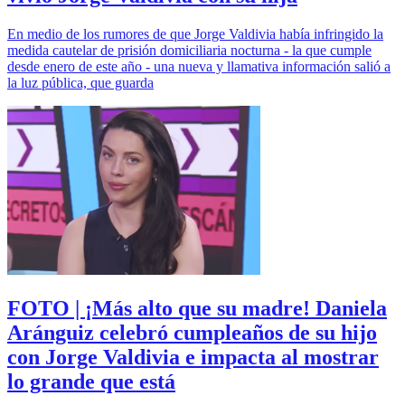
En medio de los rumores de que Jorge Valdivia había infringido la
medida cautelar de prisión domiciliaria nocturna - la que cumple
desde enero de este año - una nueva y llamativa información salió a
la luz pública, que guarda
FOTO | ¡Más alto que su madre! Daniela
Aránguiz celebró cumpleaños de su hijo
con Jorge Valdivia e impacta al mostrar
lo grande que está