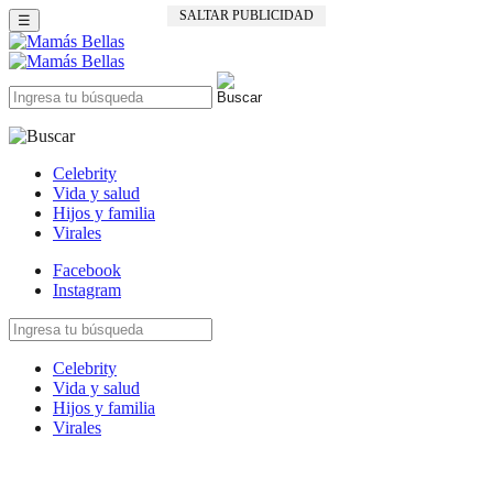
SALTAR PUBLICIDAD
☰
Celebrity
Vida y salud
Hijos y familia
Virales
Facebook
Instagram
Celebrity
Vida y salud
Hijos y familia
Virales