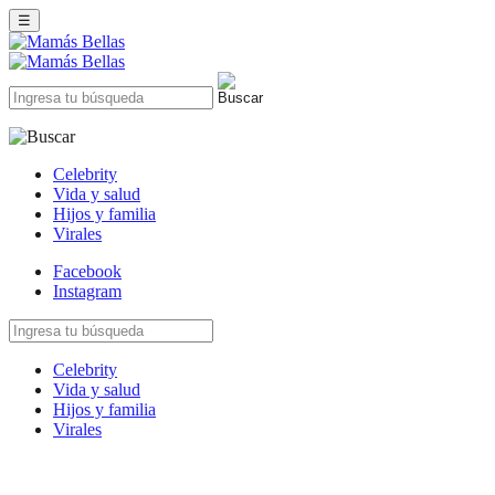
☰
Celebrity
Vida y salud
Hijos y familia
Virales
Facebook
Instagram
Celebrity
Vida y salud
Hijos y familia
Virales