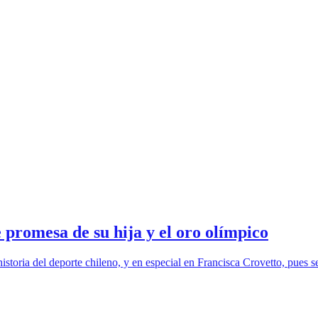
 promesa de su hija y el oro olímpico
toria del deporte chileno, y en especial en Francisca Crovetto, pues se