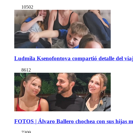
10502
Ludmila Ksenofontova compartió detalle del viaj
8612
FOTOS | Álvaro Ballero chochea con sus hijas ma
7309