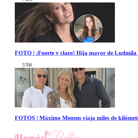
FOTO | ¡Fuerte y claro! Hija mayor de Ludmila 
5706
FOTOS | Máximo Menem viaja miles de kilómetro