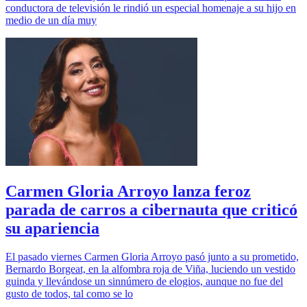
conductora de televisión le rindió un especial homenaje a su hijo en
medio de un día muy
Carmen Gloria Arroyo lanza feroz
parada de carros a cibernauta que criticó
su apariencia
El pasado viernes Carmen Gloria Arroyo pasó junto a su prometido,
Bernardo Borgeat, en la alfombra roja de Viña, luciendo un vestido
guinda y llevándose un sinnúmero de elogios, aunque no fue del
gusto de todos, tal como se lo