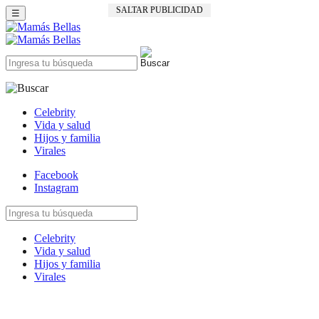
SALTAR PUBLICIDAD
☰
Celebrity
Vida y salud
Hijos y familia
Virales
Facebook
Instagram
Celebrity
Vida y salud
Hijos y familia
Virales