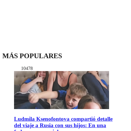
MÁS POPULARES
10478
Ludmila Ksenofontova compartió detalle
del viaje a Rusia con sus hijos: En una