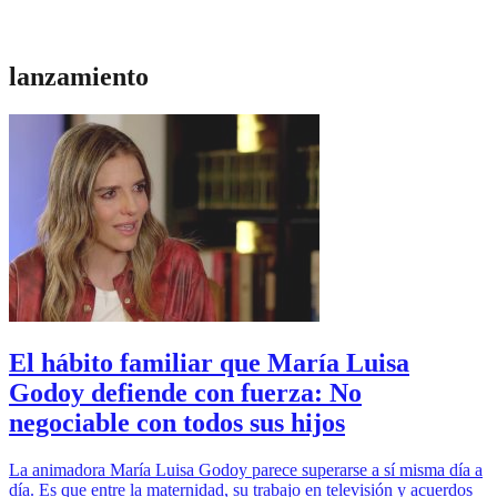
lanzamiento
El hábito familiar que María Luisa
Godoy defiende con fuerza: No
negociable con todos sus hijos
La animadora María Luisa Godoy parece superarse a sí misma día a
día. Es que entre la maternidad, su trabajo en televisión y acuerdos