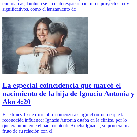
con marcas, también se ha dado espacio para otros proyectos muy
significativos, como el lanzamiento de
La especial coincidencia que marcó el
nacimiento de la hija de Ignacia Antonia y
Aka 4:20
Este lunes 15 de diciembre comenzó a surgir el rumor de que la
reconocida influencer Ignacia Antonia estaba en la clínica, por lo
que era inminente el nacimiento de Amelia Ignacia, su primera hija,
fruto de su relación con el