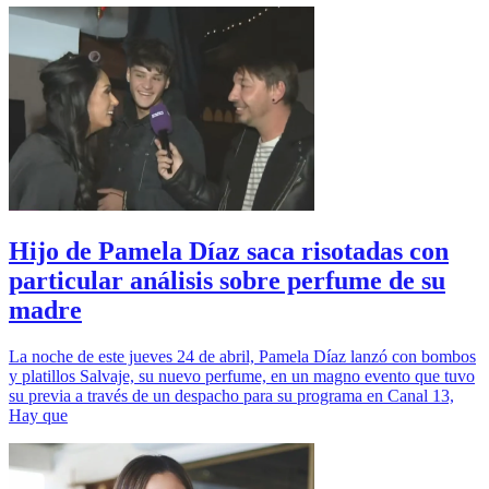
Hijo de Pamela Díaz saca risotadas con
particular análisis sobre perfume de su
madre
La noche de este jueves 24 de abril, Pamela Díaz lanzó con bombos
y platillos Salvaje, su nuevo perfume, en un magno evento que tuvo
su previa a través de un despacho para su programa en Canal 13,
Hay que