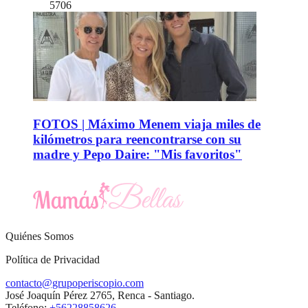
5706
FOTOS | Máximo Menem viaja miles de
kilómetros para reencontrarse con su
madre y Pepo Daire: "Mis favoritos"
Quiénes Somos
Política de Privacidad
contacto@grupoperiscopio.com
José Joaquín Pérez 2765, Renca - Santiago.
Teléfono:
+56228858626