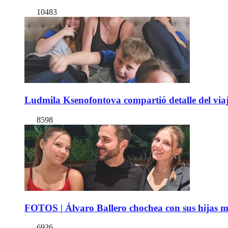
10483
Ludmila Ksenofontova compartió detalle del viaj
8598
FOTOS | Álvaro Ballero chochea con sus hijas ma
6936