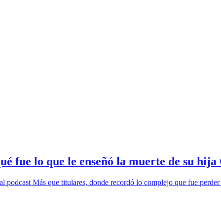
ué fue lo que le enseñó la muerte de su hija
l podcast Más que titulares, donde recordó lo complejo que fue perder a