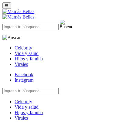
☰
Celebrity
Vida y salud
Hijos y familia
Virales
Facebook
Instagram
Celebrity
Vida y salud
Hijos y familia
Virales