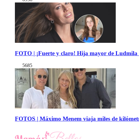
FOTO | ¡Fuerte y claro! Hija mayor de Ludmila 
5685
FOTOS | Máximo Menem viaja miles de kilómetro