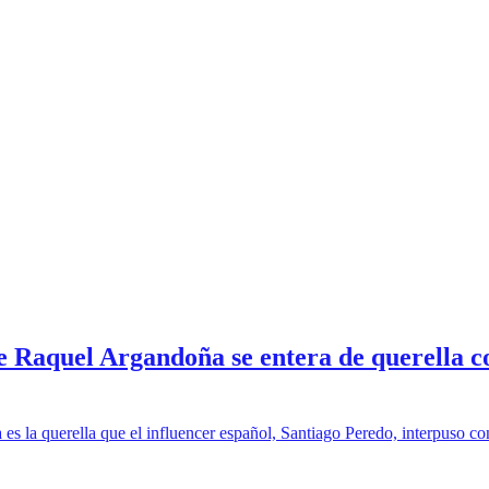
Raquel Argandoña se entera de querella co
a es la querella que el influencer español, Santiago Peredo, interpuso 