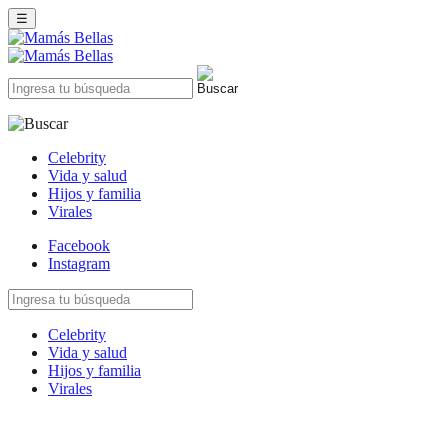
☰
Celebrity
Vida y salud
Hijos y familia
Virales
Facebook
Instagram
Celebrity
Vida y salud
Hijos y familia
Virales