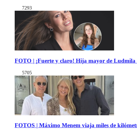
7293
FOTO | ¡Fuerte y claro! Hija mayor de Ludmila 
5705
FOTOS | Máximo Menem viaja miles de kilómetro