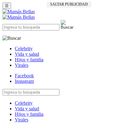
SALTAR PUBLICIDAD
☰
Celebrity
Vida y salud
Hijos y familia
Virales
Facebook
Instagram
Celebrity
Vida y salud
Hijos y familia
Virales