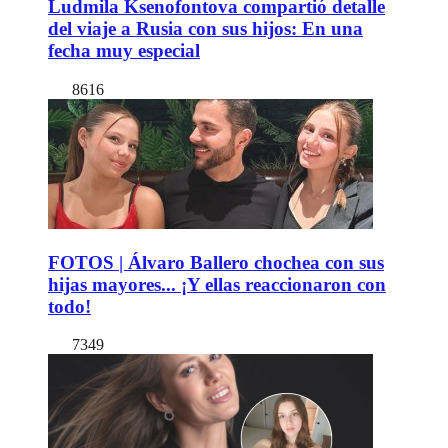
Ludmila Ksenofontova compartió detalle
del viaje a Rusia con sus hijos: En una
fecha muy especial
8616
FOTOS | Álvaro Ballero chochea con sus
hijas mayores... ¡Y ellas reaccionaron con
todo!
7349