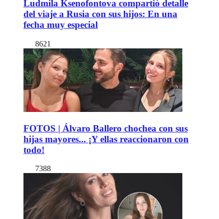
Ludmila Ksenofontova compartió detalle
del viaje a Rusia con sus hijos: En una
fecha muy especial
8621
FOTOS | Álvaro Ballero chochea con sus
hijas mayores... ¡Y ellas reaccionaron con
todo!
7388