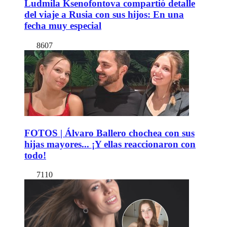
Ludmila Ksenofontova compartió detalle
del viaje a Rusia con sus hijos: En una
fecha muy especial
8607
FOTOS | Álvaro Ballero chochea con sus
hijas mayores... ¡Y ellas reaccionaron con
todo!
7110