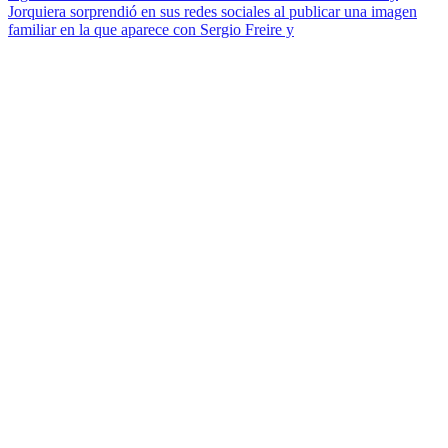
Jorquiera sorprendió en sus redes sociales al publicar una imagen
familiar en la que aparece con Sergio Freire y