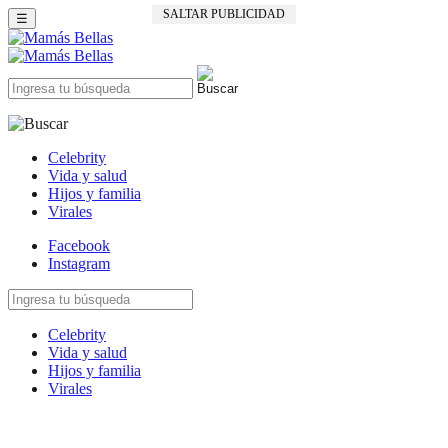
SALTAR PUBLICIDAD
☰
Celebrity
Vida y salud
Hijos y familia
Virales
Facebook
Instagram
Celebrity
Vida y salud
Hijos y familia
Virales