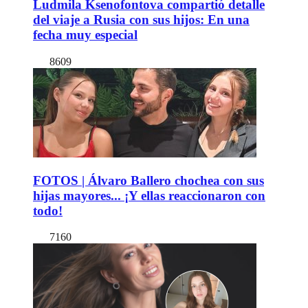
Ludmila Ksenofontova compartió detalle
del viaje a Rusia con sus hijos: En una
fecha muy especial
8609
FOTOS | Álvaro Ballero chochea con sus
hijas mayores... ¡Y ellas reaccionaron con
todo!
7160