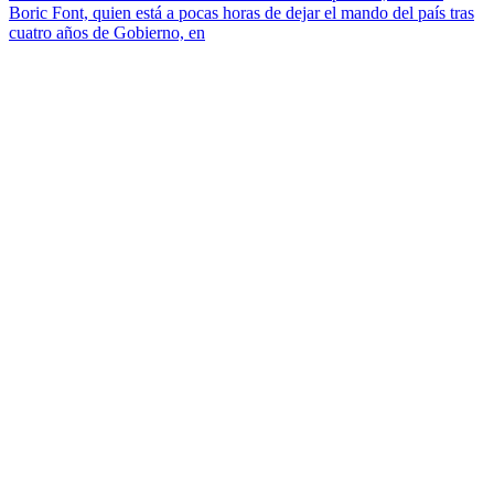
Boric Font, quien está a pocas horas de dejar el mando del país tras
cuatro años de Gobierno, en