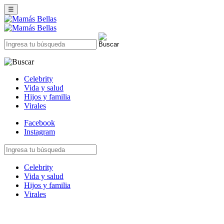
☰
Celebrity
Vida y salud
Hijos y familia
Virales
Facebook
Instagram
Celebrity
Vida y salud
Hijos y familia
Virales