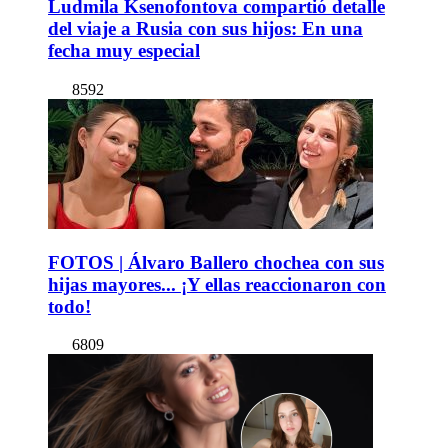
Ludmila Ksenofontova compartió detalle
del viaje a Rusia con sus hijos: En una
fecha muy especial
8592
FOTOS | Álvaro Ballero chochea con sus
hijas mayores... ¡Y ellas reaccionaron con
todo!
6809