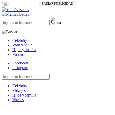
SALTAR PUBLICIDAD
☰
Celebrity
Vida y salud
Hijos y familia
Virales
Facebook
Instagram
Celebrity
Vida y salud
Hijos y familia
Virales