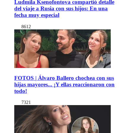
Ludmila Ksenofontova compartió detalle
del viaje a Rusia con sus hijos: En una
fecha muy especial
8612
FOTOS | Álvaro Ballero chochea con sus
hijas mayores... ¡Y ellas reaccionaron con
todo!
7321